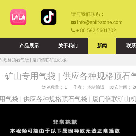
请与我们联系：

info@split-stone.com

+ 86-592-5601702
产品展示
关于我们
新闻
联系
各种规格顶石气袋 | 厦门倍联矿山机械
矿山专用气袋 | 供应各种规格顶石气
浏览数量：
1
作者： 本站编辑 发布时间： 202
"weibo","qzone","douban","email"]
用气袋 | 供应各种规格顶石气袋 | 厦门倍联矿山