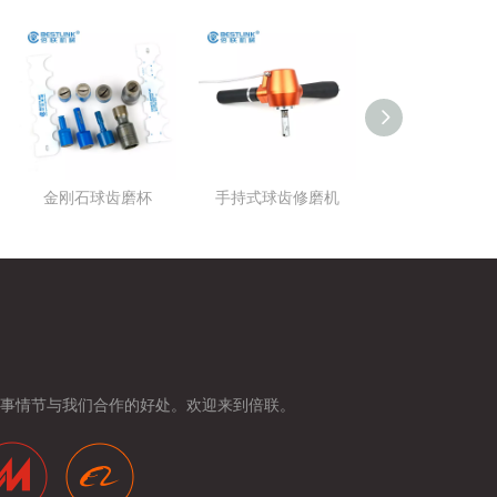
金刚石球齿磨杯
手持式球齿修磨机
电动球齿修磨
事情节与我们合作的好处。欢迎来到倍联。