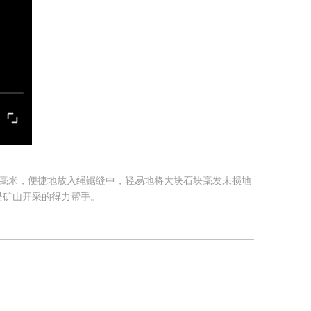
8毫米，便捷地放入绳锯缝中，轻易地将大块石块毫发未损地
是矿山开采的得力帮手。