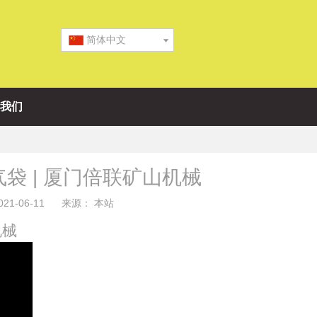
简体中文
我们
袋 | 厦门倍联矿山机械
1-06-11 来源：
本站
机械