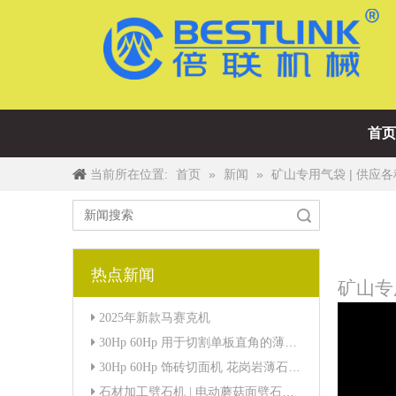
首页
当前所在位置:
»
»
矿山专用气袋 | 供应
首页
新闻
搜索
热点新闻
["wechat",
矿山专
2025年新款马赛克机
30Hp 60Hp 用于切割单板直角的薄石锯
30Hp 60Hp 饰砖切面机 花岗岩薄石单板锯切割机
石材加工劈石机 | 电动蘑菇面劈石机非常适合切割砂岩、石板和大理石到蘑菇饰面