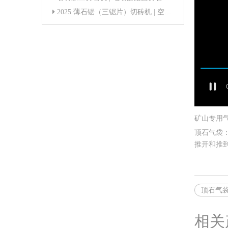
2025 薄石锯（三锯片）切砖机 | 空心砖切割机 | 石材切割机 |威猛切 | 直角切石机
矿山专用气
顶石气袋
推开和推
顶石气
相关