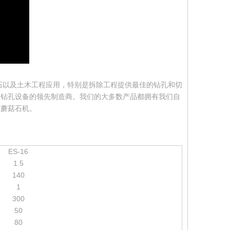
采石以及土木工程应用，特别是拆除工程提供最佳的钻孔和切
和钻孔设备的领先制造商。我们的大多数产品都拥有我们自
，蘑菇石机。
ES-16
1.5
140
1
300
50
80