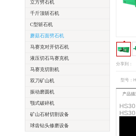
立方劈石机
千斤顶斩石机
C型斩石机
蘑菇石面劈石机
马赛克对开切石机
液压切石马赛克机
分享到：
马赛克切割机
型号：
双刀矿山机
振动磨圆机
产品描
颚式破碎机
HS3
HS3
矿山石材切割设备
球齿钻头修磨设备