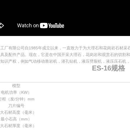
工厂有限公司自1985年成立以来，一直致力于为大理石和花岗岩石材
工具及配件产品。现在，它是在中国开采大理石，花岗岩和观赏石的切割
有知识产权，例如气动移动凿岩机，潜孔钻机，液压劈裂机，液压压石机
ES-16规格
模型
电机功率（KW）
行程（发/分钟）mm
刀片编号
大石材高度（毫米）
最小石高（mm）
大石材厚度（毫米）