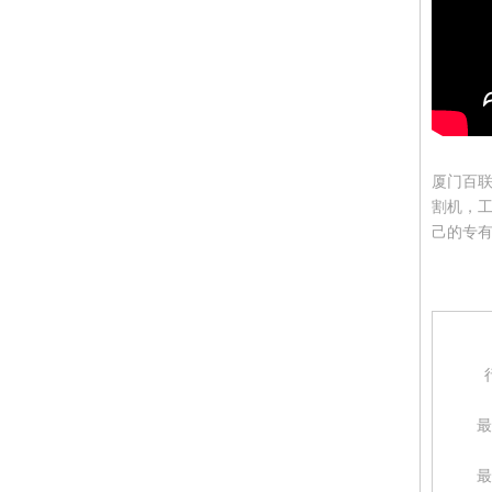
厦门百联
割机，
己的专
最
最