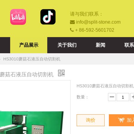
请与我们联系：

info@split-stone.com

+ 86-592-5601702
产品展示
关于我们
新闻
联系
»
HS3010蘑菇石液压自动切割机
10蘑菇石液压自动切割机
HS3010蘑菇石液压自动切割机
数量：
询价
加