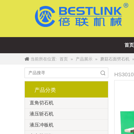
首页
当前所在位置:
»
»
首页
产品展示
蘑菇石面劈石机
搜索
HS30
产品分类
直角切石机
液压斩石机
液压冲板机