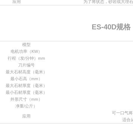
应用
为了将状态，砂岩或大理
ES-40D规格
模型
电机功率（KW）
行程（发/分钟）mm
刀片编号
最大石材高度（毫米）
最小石高（mm）
最大石材厚度（毫米）
最小石材厚度（毫米）
外形尺寸（mm）
净重/公斤）
可一口气将
应用
适合