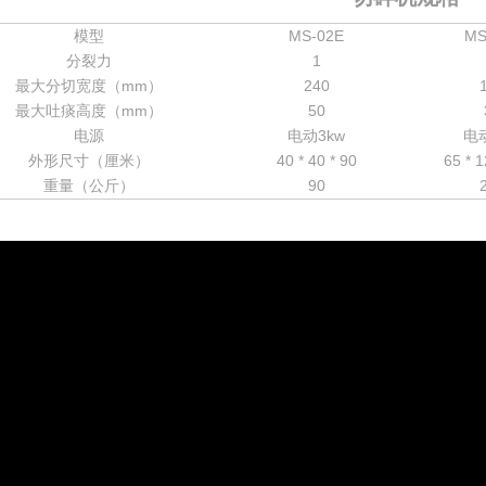
模型
MS-02E
MS
分裂力
1
最大分切宽度（mm）
240
最大吐痰高度（mm）
50
电源
电动3kw
电
外形尺寸（厘米）
40 * 40 * 90
65 * 1
重量（公斤）
90