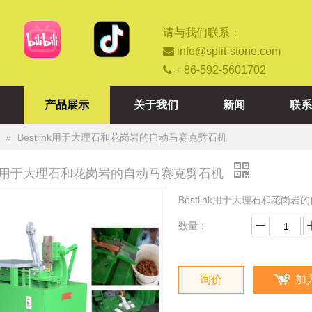
请与我们联系：

info@split-stone.com

+ 86-592-5601702
产品展示
关于我们
新闻
联系
»
Bestlink用于大理石和花岗岩的自动马赛克劈石机
link用于大理石和花岗岩的自动马赛克劈石机
Bestlink用于大理石和花岗
数量：
询价
加