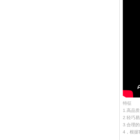
特征
1.高品
2.轻巧
3.合理
4，根据