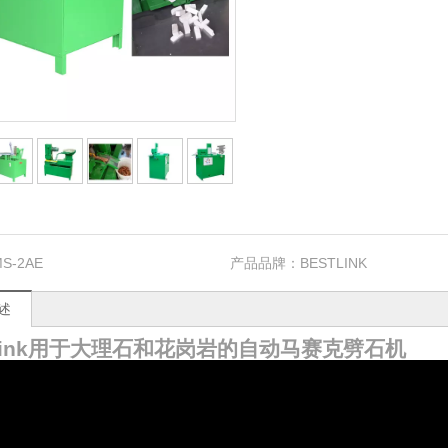
S-2AE
产品品牌：
BESTLINK
述
tlink用于大理石和花岗岩的自动马赛克劈石机