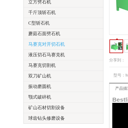
立方劈石机
千斤顶斩石机
C型斩石机
蘑菇石面劈石机
马赛克对开切石机
液压切石马赛克机
分享到：
马赛克切割机
型号：
M
双刀矿山机
振动磨圆机
产品描
颚式破碎机
Bes
矿山石材切割设备
球齿钻头修磨设备