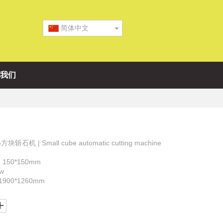
简体中文
我们
| Small cube automatic cutting machine
：150*150mm
w
*1900*1260mm