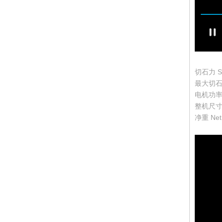
切石力 Spli
最大切石尺寸
电机功率Po
整机尺寸 O
净重 Net 