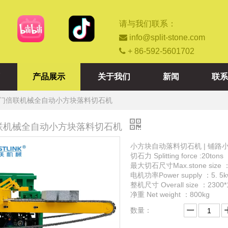
请与我们联系：

info@split-stone.com

+ 86-592-5601702
产品展示
关于我们
新闻
联系
门倍联机械全自动小方块落料切石机
联机械全自动小方块落料切石机
小方块自动落料切石机 | 铺路小方块斩石机 
切石力 Splitting force :20tons
最大切石尺寸Max.stone size 
电机功率Power supply ：5. 5k
整机尺寸 Overall size ：2300
净重 Net weight ：800kg
数量：