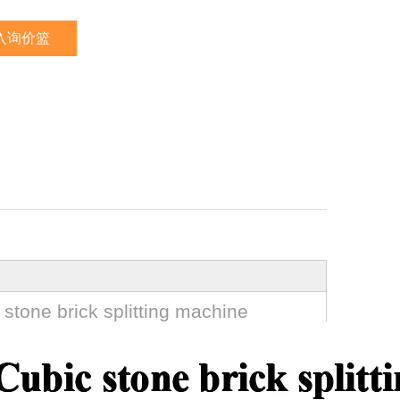
入询价篮
ick splitting machine