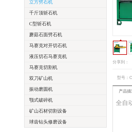
立方劈石机
千斤顶斩石机
C型斩石机
蘑菇石面劈石机
马赛克对开切石机
液压切石马赛克机
分享到：
马赛克切割机
型号：
双刀矿山机
振动磨圆机
产品描
颚式破碎机
全自动铺
矿山石材切割设备
球齿钻头修磨设备