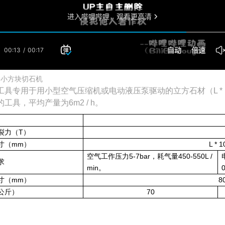
路小方块切石机
工具专用于用小型空气压缩机或电动液压泵驱动的立方石材（L * 10
工具，平均产量为6m2 / h。
裂力（T）
寸（mm）
L * 
空气工作压力5-7bar，耗气量450-550L /
求
min。
寸（mm）
8
公斤）
70