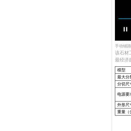
手动铺
该石材
最经济的
模型
最大分
分切尺
电源要
外形尺
重量（