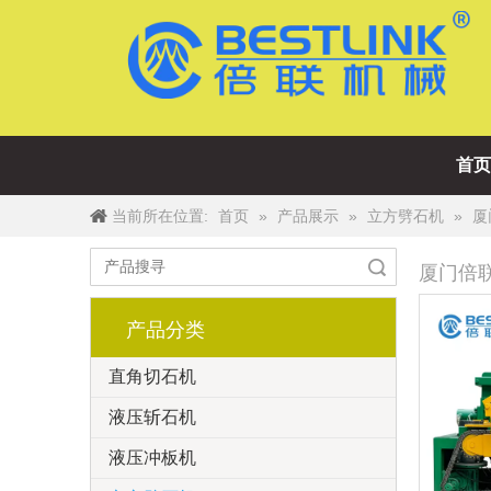
首页
当前所在位置:
»
»
»
厦
首页
产品展示
立方劈石机
搜索
厦门倍
产品分类
直角切石机
液压斩石机
液压冲板机