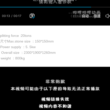
tting force :20tons
Max.stone size ：150*150mm
wer supply ：5. 5kw
verall size ：2300*1900*1260mm
weight ：800kg