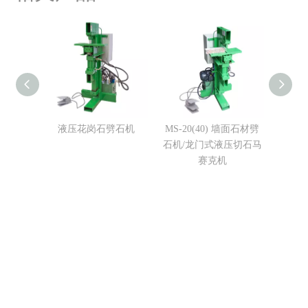
液压花岗石劈石机
MS-20(40) 墙面石材劈
MS-
石机/龙门式液压切石马
赛克机