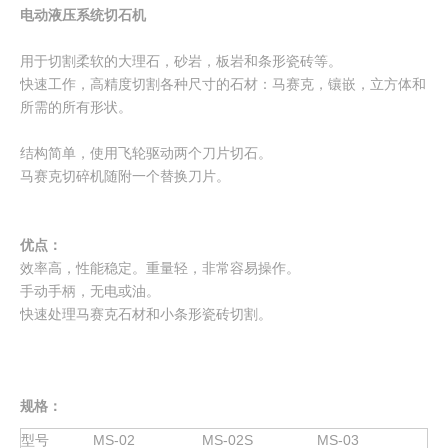
["wechat","weibo","qzone","douban","email"]
电动液压系统切石机
用于切割柔软的大理石，砂岩，板岩和条形瓷砖等。
快速工作，高精度切割各种尺寸的石材：马赛克，镶嵌，立方体和
所需的所有形状。
结构简单，使用飞轮驱动两个刀片切石。
马赛克切碎机随附一个替换刀片。
优点：
效率高，性能稳定。重量轻，非常容易操作。
手动手柄，无电或油。
快速处理马赛克石材和小条形瓷砖切割。
规格：
型号
MS-02
MS-02S
MS-03